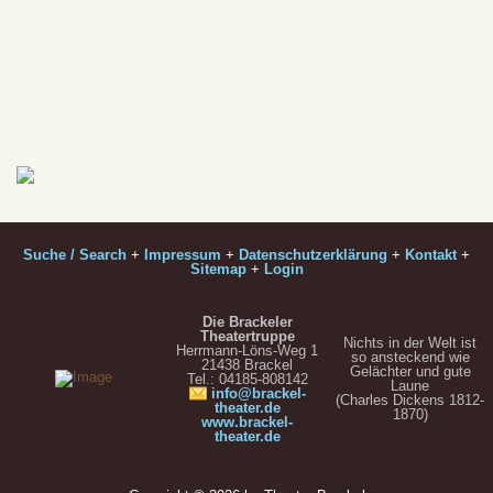
Suche / Search
+
Impressum
+
Datenschutzerklärung
+
Kontakt
+
Sitemap
+
Login
Die Brackeler
Theatertruppe
Nichts in der Welt ist
Herrmann-Löns-Weg 1
so ansteckend wie
21438 Brackel
Gelächter und gute
Tel.: 04185-808142
Laune
info@brackel-
(Charles Dickens 1812-
theater.de
1870)
www.brackel-
theater.de