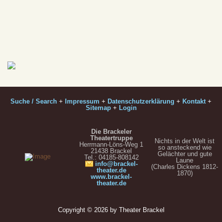
Suche / Search
+
Impressum
+
Datenschutzerklärung
+
Kontakt
+
Sitemap
+
Login
Die Brackeler
Theatertruppe
Nichts in der Welt ist
Herrmann-Löns-Weg 1
so ansteckend wie
21438 Brackel
Gelächter und gute
Tel.: 04185-808142
Laune
info@brackel-
(Charles Dickens 1812-
theater.de
1870)
www.brackel-
theater.de
Copyright © 2026 by Theater Brackel