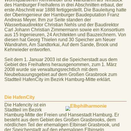
des Hamburger Freihafens in drei Abschnitten erbaut, der
erste Abschnitt war 1888 fertiggestellt. Die Bauleitung hatte
der Oberingenieur der Hamburger Baudeputation Franz
Andreas Meyer. Ihm zur Seite standen der
Wasserbaudirektor Christian Nehls und der Baudirektor
Carl Johann Christian Zimmermann sowie ein Konsortium
aus 15 Ingenieuren, 24 Architekten und Bauzeichnern. Von
diesen hat Georg Thielen rund 30 Speicher am Neuer
Wandrahm, Am Sandtorkai, Auf dem Sande, Brook und
Kehrwieder entworfen.
Seit dem 1. Januar 2003 ist die Speicherstadt aus dem
Gebiet des Freihafens herausgenommen, zum 1. März
2008 wurde sie verwaltungsrechtlich mit dem
Neubebauungsgebiet auf dem Großen Grasbrook zum
Stadtteil HafenCity im Bezirk Hamburg-Mitte erklärt.
Die HafenCity
Die Hafencity ist ein
Stadtteil im Bezirk
Hamburg-Mitte der Freien und Hansestadt Hamburg. Er
besteht aus dem Gebiet des Großen Grasbrooks, dem
nördlichen Teil der ehemaligen Elbinsel Grasbrook, und
der Speicherstadt auf den ehemaligen Elbinseln